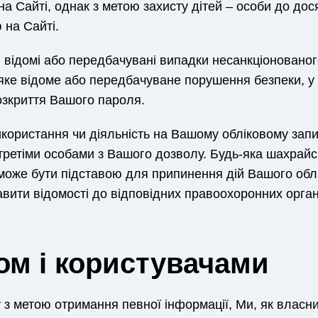
 на Сайті, однак з метою захисту дітей – особи до до
 на Сайті.
кі відомі або передбачувані випадки несанкціоновано
-яке відоме або передбачуване порушення безпеки, у
розкриття Вашого пароля.
використання чи діяльність на Вашому обліковому зап
 третіми особами з Вашого дозволу. Будь-яка шахрайс
 може бути підставою для припинення дій Вашого обл
авити відомості до відповідних правоохоронних орган
том і користувачами
з метою отримання певної інформації, Ми, як власни