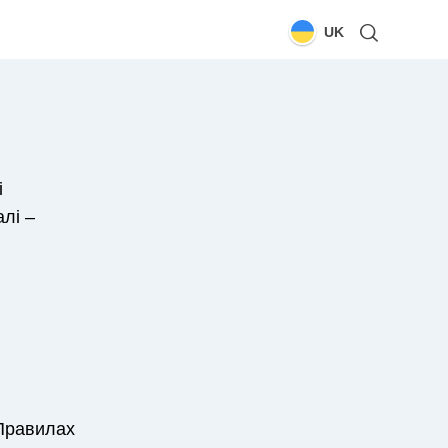
UK
і
лі –
 Правилах