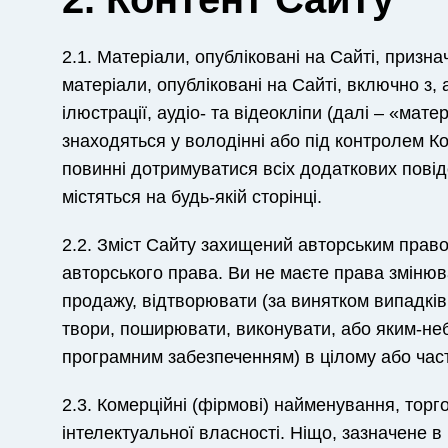
2.1. Матеріали, опубліковані на Сайті, призн
матеріали, опубліковані на Сайті, включно з
ілюстрації, аудіо- та відеокліпи (далі – «мат
знаходяться у володінні або під контролем Ко
повинні дотримуватися всіх додаткових повід
містяться на будь-якій сторінці.
2.2. Зміст Сайту захищений авторським право
авторського права. Ви не маєте права змінюва
продажу, відтворювати (за винятком випадків
твори, поширювати, виконувати, або яким-не
програмним забезпеченням) в цілому або час
2.3. Комерційні (фірмові) найменування, торг
інтелектуальної власності. Ніщо, зазначене 