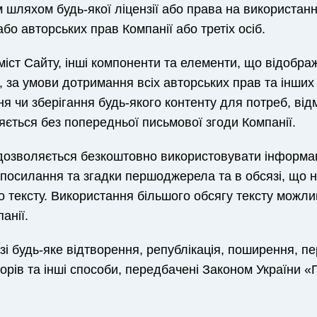
 шляхом будь-якої ліцензії або права на використан
бо авторських прав Компанії або третіх осіб.
міст Сайту, інші компоненти та елементи, що відобр
, за умови дотримання всіх авторських прав та інших
я чи зберігання будь-якого контенту для потреб, від
яється без попередньої письмової згоди Компанії.
 дозволяється безкоштовно використовувати інформа
ерпосилання та згадки першоджерела та в обсязі, що 
го тексту. Використання більшого обсягу тексту можл
анії.
зі будь-яке відтворення, републікація, поширення, п
орів та інші способи, передбачені Законом України «