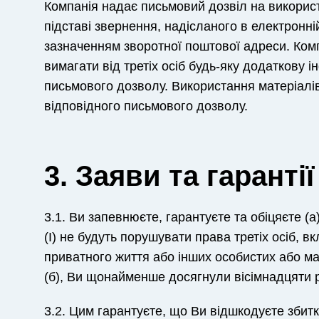
Компанія надає письмовий дозвіл на використ
підставі звернення, надісланого в електронн
зазначенням зворотної поштової адреси. Ком
вимагати від третіх осіб будь-яку додаткову
письмового дозволу. Використання матеріалі
відповідного письмового дозволу.
3. Заяви та гарантії
3.1. Ви запевнюєте, гарантуєте та обіцяєте (
(І) не будуть порушувати права третіх осіб, 
приватного життя або інших особистих або май
(б), Ви щонайменше досягнули вісімнадцяти р
3.2. Цим гарантуєте, що Ви відшкодуєте збитк