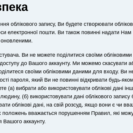
зпека
ення облікового запису, Ви будете створювати обліков
си електронної пошти. Ви також повинні надати Нам 
і оновленими.
истувача. Ви не можете поділитися своїми обліковим
в доступу до Вашого аккаунту. Ми можемо скасувати а
оділитеся своїми обліковими даними для входу. Ви н
ості пароля, який Ви не повинні відкривати будь-яко
те (а) вибрати або використовувати облікові дані інш
людину, (б) використовувати дані облікового запису 
ати облікові дані, на свій розсуд, якщо вони є чи в
 положень вважається порушенням Правил, які мож
я Вашого аккаунту.