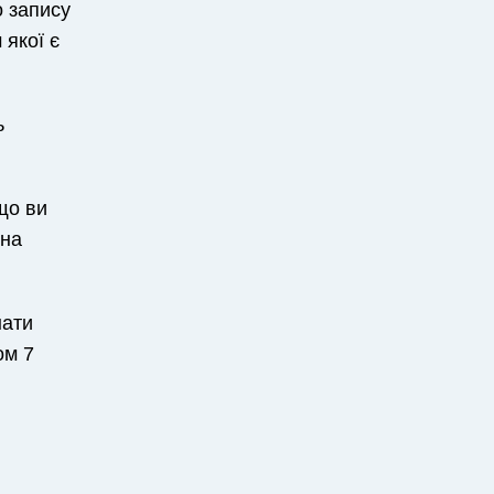
о запису
 якої є
ь
що ви
 на
нати
ом 7