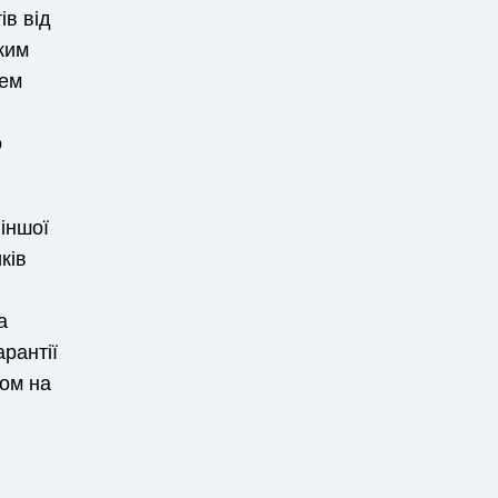
ів від
яким
чем
о
 іншої
ків
а
рантії
том на