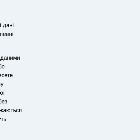
і дані
певні
и даними
бо
есете
му
ої
без
важаються
уть