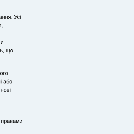
ання. Усі
я,
Ви
ь, що
ного
і або
 нові
і правами