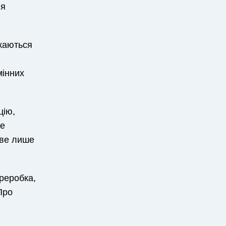
ня
ажаються
мінних
цію,
не
иве лише
ереробка,
Про