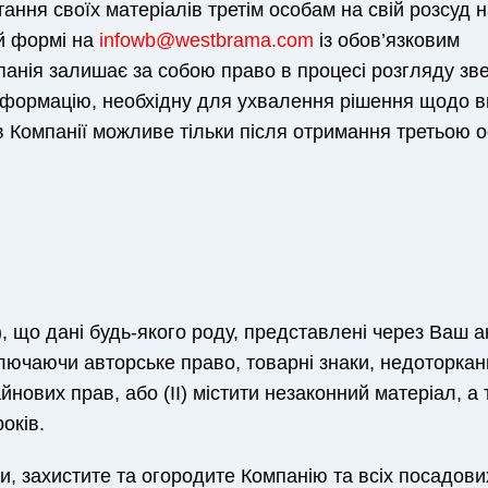
ання своїх матеріалів третім особам на свій розсуд 
ій формі на
infowb@westbrama.com
із обов’язковим
панія залишає за собою право в процесі розгляду зв
 інформацію, необхідну для ухвалення рішення щодо в
в Компанії можливе тільки після отримання третьою 
а), що дані будь-якого роду, представлені через Ваш а
включаючи авторське право, товарні знаки, недоторкан
нових прав, або (II) містити незаконний матеріал, а
оків.
Перемкнути мову
и, захистите та огородите Компанію та всіх посадових