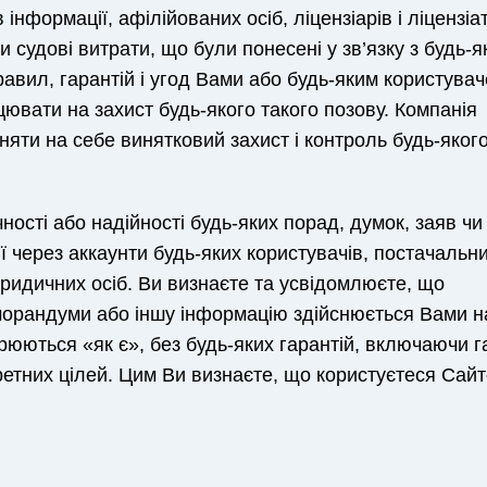
 інформації, афілійованих осіб, ліцензіарів і ліцензіат
и судові витрати, що були понесені у зв’язку з будь-
Eng
Укр
вил, гарантій і угод Вами або будь-яким користува
цювати на захист будь-якого такого позову. Компанія
няти на себе винятковий захист і контроль будь-яког
чності або надійності будь-яких порад, думок, заяв чи
через аккаунти будь-яких користувачів, постачальни
юридичних осіб. Ви визнаєте та усвідомлюєте, що
еморандуми або іншу інформацію здійснюється Вами н
юються «як є», без будь-яких гарантій, включаючи га
ретних цілей. Цим Ви визнаєте, що користуєтеся Сай