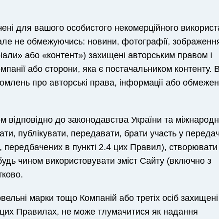
ачені для вашого особистого некомерційного використ
, але не обмежуючись: новини, фотографії, зображенн
еріали» або «контент») захищені авторським правом і
мпанії або сторони, яка є постачальником контенту. 
омлень про авторські права, інформації або обмежен
м відповідно до законодавства України та міжнарод
ти, публікувати, передавати, брати участь у передач
, передбачених в пункті 2.4 цих Правил), створювати
будь чином використовувати зміст Сайту (включно з
тково.
овельні марки тощо Компаній або третіх осіб захищен
в цих Правилах, не може тлумачитися як надання