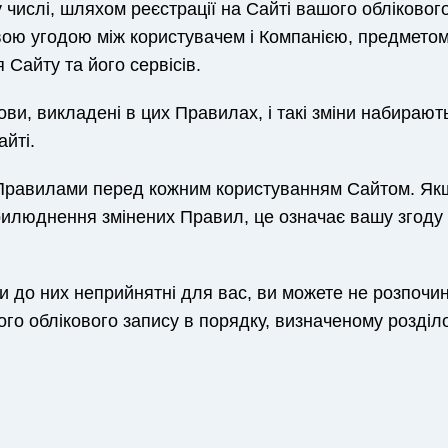
 числі, шляхом реєстрації на Сайті вашого обліковог
вою угодою між користувачем і Компанією, предметом
 Сайту та його сервісів.
ви, викладені в цих Правилах, і такі зміни набирают
йті.
и Правилами перед кожним користуванням Сайтом. Як
илюднення змінених Правил, це означає вашу згоду
ни до них неприйнятні для вас, ви можете не розпочи
го облікового запису в порядку, визначеному розділ