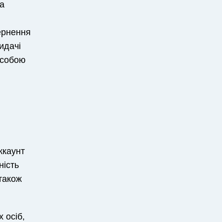
на
ернення
идачі
особою
ккаунт
ність
 також
 осіб,