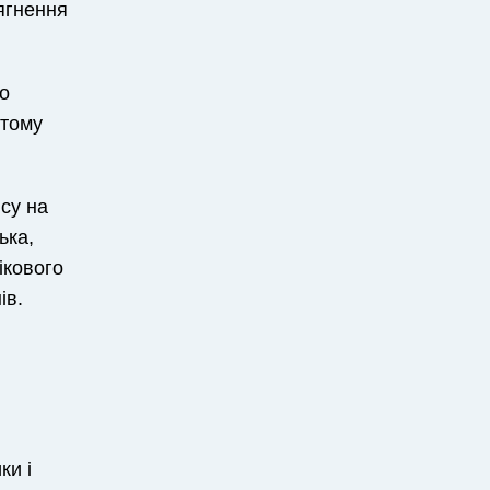
сягнення
го
 тому
ису на
ька,
ікового
ів.
ки і