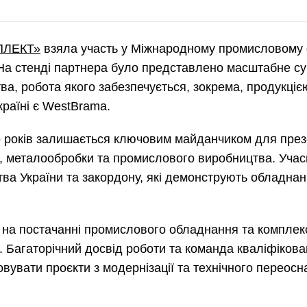
ПЛЕКТ»
взяла участь у Міжнародному промисловому
 На стенді партнера було представлено масштабне с
а, робота якого забезпечується, зокрема, продукціє
країні є WestBrama.
Перемкнути мову
років залишається ключовим майданчиком для презе
я, металообробки та промислового виробництва. Уча
Eng
Укр
тва України та закордону, які демонструють обладнан
на постачанні промислового обладнання та компле
. Багаторічний досвід роботи та команда кваліфіков
овувати проєкти з модернізації та технічного переос