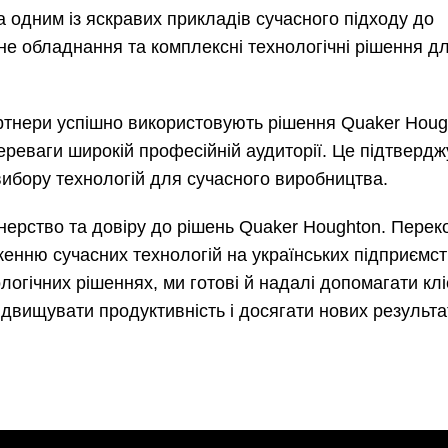
одним із яскравих прикладів сучасного підходу до
е обладнання та комплексні технологічні рішення д
ртнери успішно використовують рішення Quaker Houg
ереваги широкій професійній аудиторії. Це підтвердж
 вибору технологій для сучасного виробництва.
рство та довіру до рішень Quaker Houghton. Переко
енню сучасних технологій на українських підприємст
логічних рішеннях, ми готові й надалі допомагати кл
двищувати продуктивність і досягати нових результат