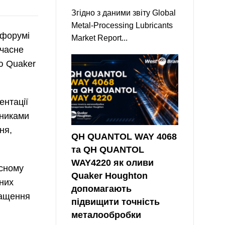
Згідно з даними звіту Global
Metal-Processing Lubricants
 форумі
Market Report...
учасне
ю Quaker
нтації
сниками
ня,
QH QUANTOL WAY 4068
та QH QUANTOL
WAY4220 як оливи
ксному
Quaker Houghton
аних
допомагають
нащення
підвищити точність
металообробки