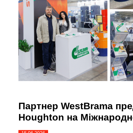
Партнер WestBrama пре
Houghton на Міжнарод