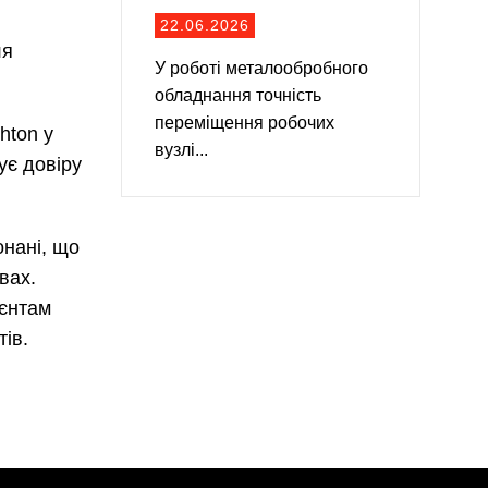
22.06.2026
ля
У роботі металообробного
обладнання точність
переміщення робочих
hton у
вузлі...
ує довіру
нані, що
вах.
ієнтам
ів.